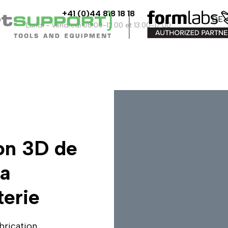
+41 (0)44 818 18 18
DE
Lundi - Vendredi 08.00-12.00 et 13.00-17.00
on 3D de
la
terie
brication