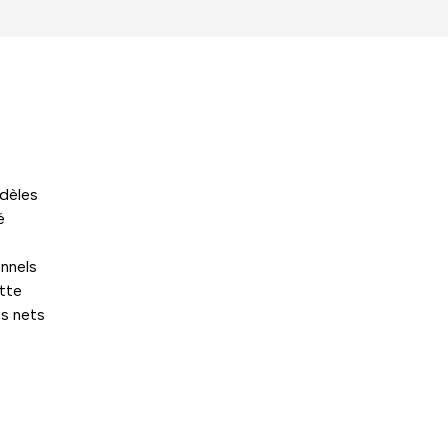
odèles
é
nnels
tte
ts nets