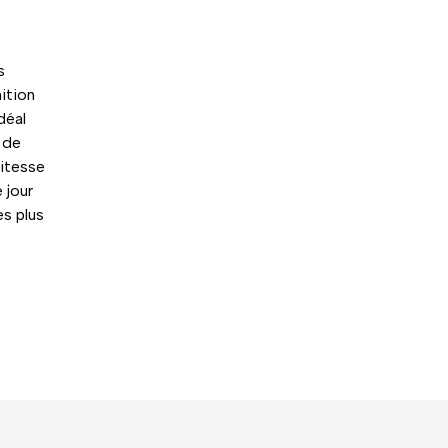
s
ition
déal
 de
vitesse
 jour
s plus