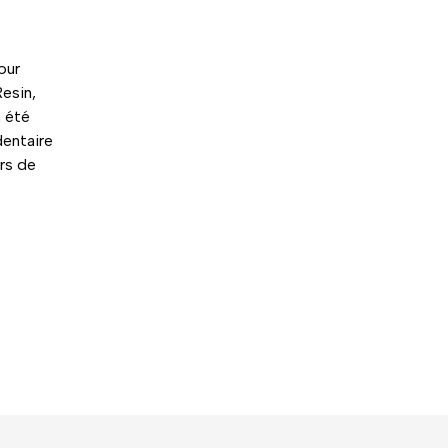
our
Resin,
a été
dentaire
ers de