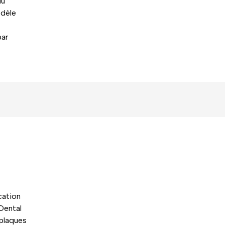
du
odèle
par
cation
Dental
 plaques