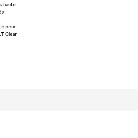
ès haute
ès
que pour
LT Clear