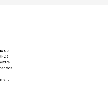
ge de
(RPD)
mettre
 par des
s
amment