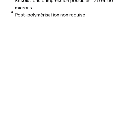
Résolutions d’impression possibles : 25 et 50
microns
Post-polymérisation non requise