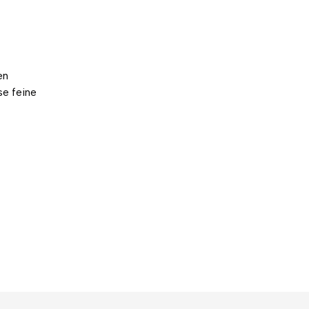
en
se feine