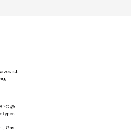
rzes ist
ng,
38 °C @
totypen
t-, Gas-