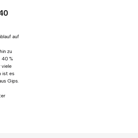
 40
blauf auf
hin zu
n 40 %
 viele
 ist es
us Gips.
ter