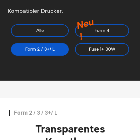
Kompatibler Drucker:
N
e
u
Alle
Form 4
!
Form 2 / 3+/ L
Fuse 1+ 30W
Form 2 / 3 / 3+/ L
Transparentes